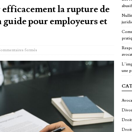
efficacement la rupture de
abusi
Nulli
un guide pour employeurs et
juridi
Comme
prati
Respo
ommentaires fermés
avocat
L’imp
une p
CAT
Avoca
Divo
Droit
Droit