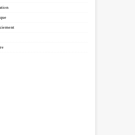
tion
ique
ciement
re