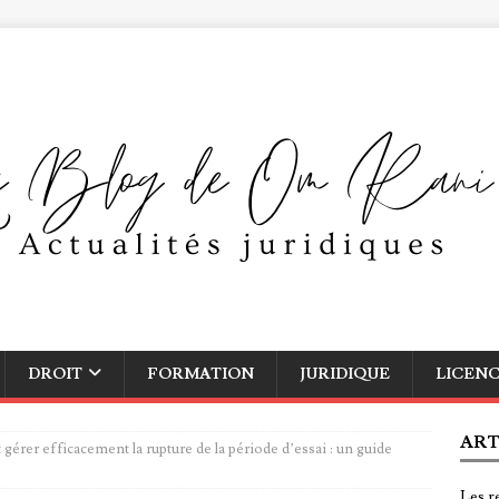
DROIT
FORMATION
JURIDIQUE
LICEN
ART
érer efficacement la rupture de la période d’essai : un guide
Les r